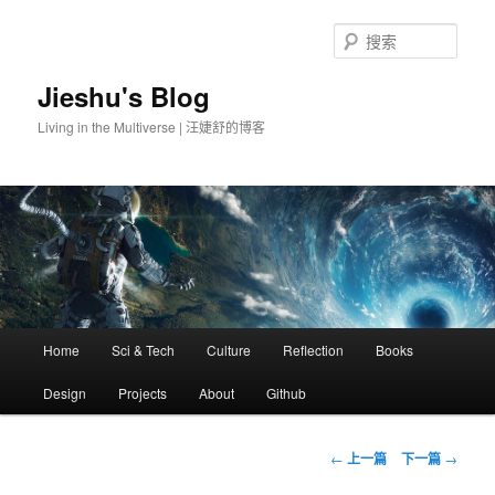
搜
索
Jieshu's Blog
Living in the Multiverse | 汪婕舒的博客
主
Home
Sci & Tech
Culture
Reflection
Books
跳
页
Design
Projects
About
Github
至
主
文
←
上一篇
下一篇
→
章
内