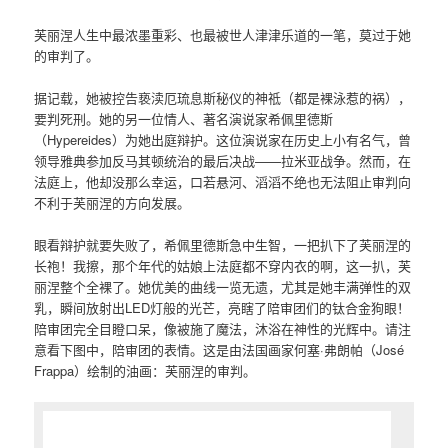
芙丽涅人生中最浓墨重彩、也最被世人津津乐道的一笔，莫过于她
的审判了。
据记载，她被控告亵渎厄琉息斯秘仪的神祗（都是裸泳惹的祸），
要判死刑。她的另一位情人、著名演说家希佩里德斯
（Hypereides）为她出庭辩护。这位演说家在历史上小有名气，曾
领导雅典参加反马其顿统治的最后决战——拉米亚战争。然而，在
法庭上，他却没那么幸运，口若悬河、滔滔不绝也无法阻止审判向
不利于芙丽涅的方向发展。
眼看辩护就要失败了，希佩里德斯急中生智，一把扒下了芙丽涅的
长袍！我擦，那个年代的姑娘上法庭都不穿内衣的啊，这一扒，芙
丽涅整个全裸了。她优美的曲线一览无遗，尤其是她丰满弹性的双
乳，瞬间放射出LED灯般的光芒，亮瞎了陪审团们的钛合金狗眼！
陪审团完全目瞪口呆，像被施了魔法，沐浴在神性的光辉中。请注
意看下图中，陪审团的表情。这是由法国画家何塞·弗朗帕（José
Frappa）绘制的油画：芙丽涅的审判。