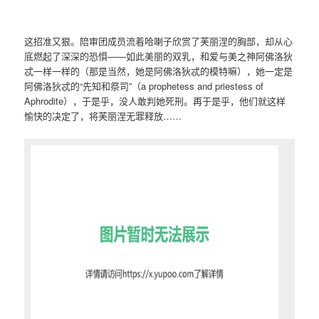
这招准又狠。陪审团成员流着哈喇子欣赏了芙丽涅的胸部，却从心
底燃起了深深的恐惧——如此美丽的双乳，和爱与美之神阿佛洛狄
忒一样一样的（那是当然，她是阿佛洛狄忒的模特嘛），她一定是
阿佛洛狄忒的“先知和祭司”（a prophetess and priestess of
Aphrodite），于是乎，没人敢判她死刑。再于是乎，他们就这样
愉快的决定了，将芙丽涅无罪释放……