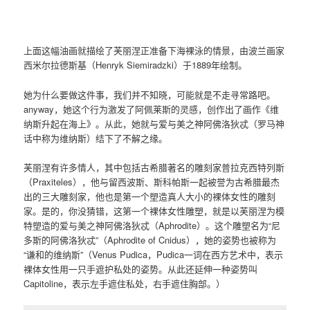
上面这幅油画就描绘了芙丽涅正准备下海裸泳的情景，由波兰画家
西米尔拉德斯基（Henryk Siemiradzki）于1889年绘制。
她为什么要做这件事，我们并不知晓，可能就是不走寻常路吧。
anyway，她这个行为激发了阿佩莱斯的灵感，创作出了画作《维
纳斯升起在海上》。从此，她就与爱与美之神阿佛洛狄忒（罗马神
话中称为维纳斯）结下了不解之缘。
芙丽涅有许多情人，其中包括古希腊著名的雕刻家普拉克西特列斯
（Praxiteles），他与留西波斯、斯科帕斯一起被誉为古希腊最杰
出的三大雕刻家，他也是第一个塑造真人大小的裸体女性的雕刻
家。是的，你没猜错，这第一个裸体女性雕塑，就是以芙丽涅为模
特塑造的爱与美之神阿佛洛狄忒（Aphrodite）。这个雕塑名为“尼
多斯的阿佛洛狄忒”（Aphrodite of Cnidus），她的姿势也被称为
“谦和的维纳斯”（Venus Pudica，Pudica一词在西方艺术中，表示
裸体女性用一只手遮护私处的姿势。从此还延伸一种姿势叫
Capitoline，表示左手遮住私处，右手遮住胸部。）