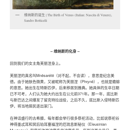
维纳斯的诞生 | The Birth of Venus (Italian: Nascita di Venere),
Sandro Botticelli
– 维纳斯的化身 –
回到我们的女主角芙丽涅身上。
芙丽涅的真名叫Mnēsarétē（对不起，不会读），意思是纪念美
德。由于她肤色微黄，又被昵称为芙丽涅（Phrynē），也就是蟾蜍
的意思。她出生在特斯匹伊，后来移居到雅典。她具体的生卒日期
已不可考，人们认为她大约出生在公元前371年。那一年，底比斯
与斯巴达之间爆发了留克特拉战役，之后不久，底比斯入侵特斯匹
伊，将当地居民逐出家门。
在神话盛行的古希腊，每年都会举行很多祭祀活动，比如说祭祀谷
神得墨忒耳和冥后珀耳塞福涅的厄琉息斯秘仪（Eleusinian