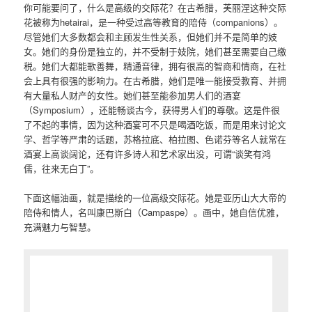
你可能要问了，什么是高级的交际花？在古希腊，芙丽涅这种交际
花被称为hetairai，是一种受过高等教育的陪侍（companions）。
尽管她们大多数都会和主顾发生性关系，但她们并不是简单的妓
女。她们的身份是独立的，并不受制于妓院，她们甚至需要自己缴
税。她们大都能歌善舞，精通音律，拥有很高的智商和情商，在社
会上具有很强的影响力。在古希腊，她们是唯一能接受教育、并拥
有大量私人财产的女性。她们甚至能参加男人们的酒宴
（Symposium），还能畅谈古今，获得男人们的尊敬。这是件很
了不起的事情，因为这种酒宴可不只是喝酒吃饭，而是用来讨论文
学、哲学等严肃的话题，苏格拉底、柏拉图、色诺芬等名人就常在
酒宴上高谈阔论，还有许多诗人和艺术家出没，可谓“谈笑有鸿
儒，往来无白丁”。
下面这幅油画，就是描绘的一位高级交际花。她是亚历山大大帝的
陪侍和情人，名叫康巴斯白（Campaspe）。画中，她自信优雅，
充满魅力与智慧。