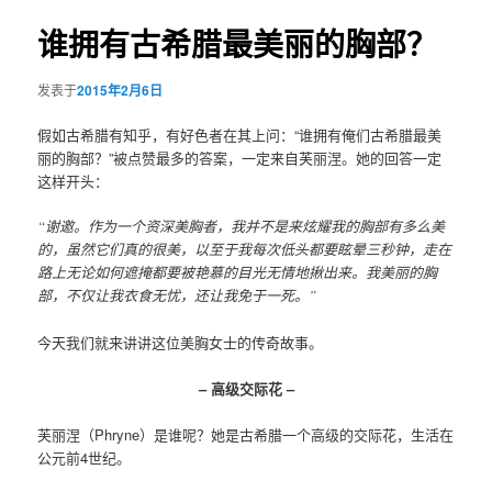
导
航
谁拥有古希腊最美丽的胸部？
容
发表于
2015年2月6日
区
假如古希腊有知乎，有好色者在其上问：“谁拥有俺们古希腊最美
域
丽的胸部？”被点赞最多的答案，一定来自芙丽涅。她的回答一定
这样开头：
“谢邀。作为一个资深美胸者，我并不是来炫耀我的胸部有多么美
的，虽然它们真的很美，以至于我每次低头都要眩晕三秒钟，走在
路上无论如何遮掩都要被艳慕的目光无情地揪出来。我美丽的胸
部，不仅让我衣食无忧，还让我免于一死。”
今天我们就来讲讲这位美胸女士的传奇故事。
– 高级交际花 –
芙丽涅（Phryne）是谁呢？她是古希腊一个高级的交际花，生活在
公元前4世纪。