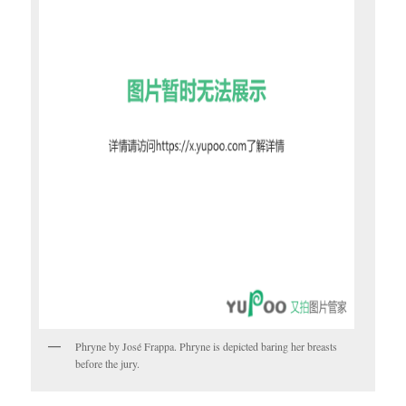
Phryne by José Frappa. Phryne is depicted baring her breasts
before the jury.