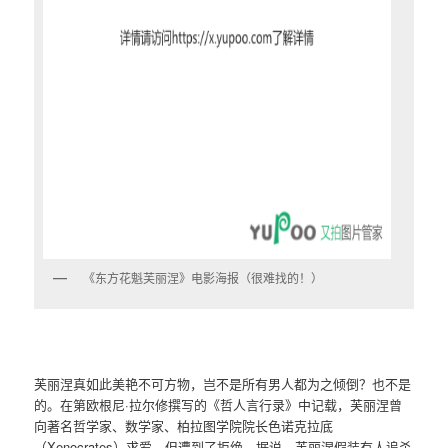
《东方花魁芙丽涅》电影海报（很难找的！）
芙丽涅真如此美艳不可方物，岂不是所有男人都为之倾倒？也不是
的。在第欧根尼·拉尔修撰写的《哲人言行录》中记载，芙丽涅曾
向著名哲学家、数学家、柏拉图学院院长色诺克拉底
（Xenocrates）求爱，但遭到了拒绝。据说，芙丽涅假装有人追杀