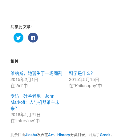
共享此文章：
点
点
击
击
以
以
在
在
Twitter
Facebook
上
上
共
共
相关
享
享
（在
（在
新
新
维纳斯，她诞生于一场阉割
科学是什么？
窗
窗
口
口
2015年2月1日
2015年5月15日
中
中
打
打
在“Art”中
在“Philosophy”中
开）
开）
专访「硅谷老炮」John
Markoff：人与机器谁主未
来？
2016年1月21日
在“Interview”中
此条目由
Jieshu
发表在
Art
、
History
分类目录，并贴了
Greek
、