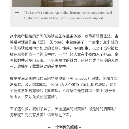
The Ludovisi Cnidian Aphrodite, Roman marble copy (torso and
thighs) with restored head, arms, legs and drapery support
这个雕塑描绘的是阿佛洛狄忒正在准备沐浴，以重新获得圣洁。古
希腊对话录作品《爱》（Erotes）中曾经讲了一个故事：尼多斯的
阿佛洛狄忒雕塑是如此的美丽、性感、栩栩如生，以至于当它被摆
放在尼多斯岛一个神庙中时，一个年轻人竟在半夜闯入了神庙，企
图和她共赴巫山云雨。可见芙丽涅的魅力，已经穿透了冰冷的大理
石，散播到了蠢蠢欲动的荷尔蒙中。
根据罗马帝国时代作家阿特纳奥斯（Athenaeus）记载，芙丽涅非
常富有。公元前336年，亚历山大大帝摧毁了底比斯的城墙，她甚
至还愿意出钱重修底比斯城墙，不过条件是在城墙上刻上“毁于亚
历山大，交际花芙丽涅重修”。
看了这么多，我们了解了，芙丽涅真的很美啊！可是她的胸部呢？
胸部呢？到底有多美？请继续往下看。
– 一个审判的终结 –