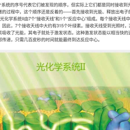
这两个系统的序号代表它们被发现的顺序，但实际上它们都是同时接收到
递的过程中，这个顺序还是反着的——首先接收到光能、释放出电子
。光化学系统II由7个“接收天线”和1个“反应中心”组成。每个接收天线中
，因此，7个接收天线中大约有315个叶绿素。接收天线受到光照时，其
素吸收了光能，其电子就处于激发状态。这种激发状态能以相当快的
部传递，只需几百皮秒的时间就能最终到达反应中心。