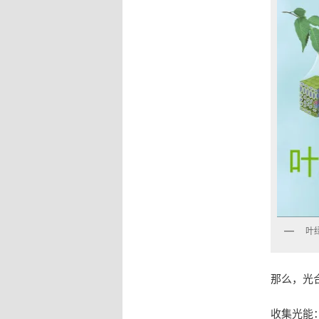
叶
那么，光
收集光能