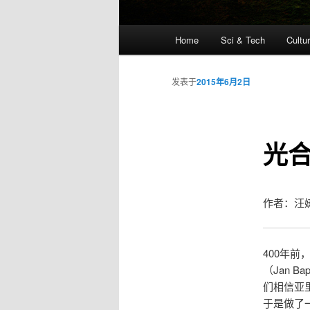
主
Home
Sci & Tech
Cultu
跳
页
至
发表于
2015年6月2日
主
光
内
容
作者：汪婕舒
区
域
400年
（Jan B
们相信亚
于是做了