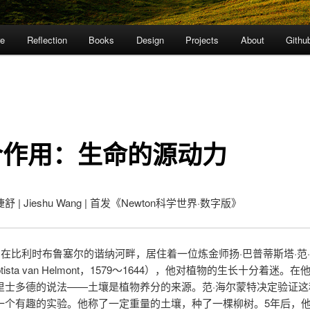
re
Reflection
Books
Design
Projects
About
Githu
合作用：生命的源动力
 | Jieshu Wang | 首发《Newton科学世界·数字版》
前，在比利时布鲁塞尔的谐纳河畔，居住着一位炼金师扬·巴普蒂斯塔·范
aptista van Helmont，1579～1644），他对植物的生长十分着迷。
里士多德的说法——土壤是植物养分的来源。范·海尔蒙特决定验证这
一个有趣的实验。他称了一定重量的土壤，种了一棵柳树。5年后，