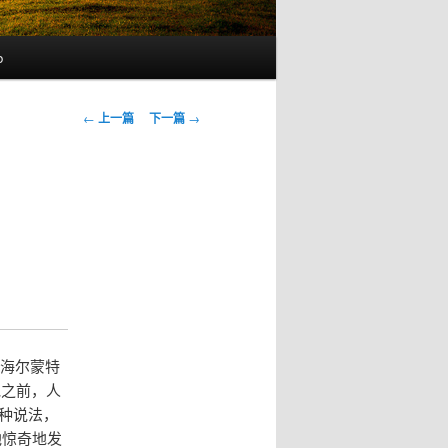
b
文
←
上一篇
下一篇
→
章
导
航
·海尔蒙特
在他之前，人
种说法，
他惊奇地发