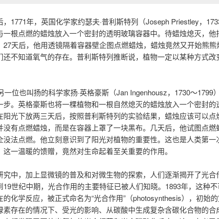
1771年，英国化学家约瑟夫·普利斯特列（Joseph Priestley，1733
与一根点燃的蜡烛放入一个密封的透明玻璃容器中。待蜡烛熄灭，他
。27天后，他用透镜隔着容器壁企图点燃蜡烛，蜡烛竟然又开始熊熊
们还不知道氧气的存在。普利斯特列推断说，植物一定以某种方式改
另一位也叫扬的科学家扬·英格豪斯（Jan Ingenhousz，1730～179
一步。英格豪斯也将一棵植物和一根自然熄灭的蜡烛放入一个密封的
在阳光下放两三天后，按照普利斯特列的实验结果，蜡烛应该可以点
并没有点燃蜡烛，而是在容器上罩了一块黑布。几天后，他试图点燃
全没法点燃。他立刻意识到了阳光对植物的重要性。这也是人类第一
，这一温暖的馈赠，竟然对生命起着至关重要的作用。
研究中，加上显微镜的普及和对微生物的探索，人们逐渐揭开了光合
到19世纪中期，光合作用的主要特征已被人们知晓。1893年，这种
的化学反应，被正式命名为“光合作用”（photosynthesis），初始
绿素存在的情况下、受光的影响、从碳酸中生成复杂含碳化合物的合