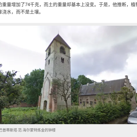
的重量增加了74千克，而土的重量却基本上没变。于是，他推断，植
靠浇水，而不是土壤。
·巴普蒂斯塔·范·海尔蒙特炼金的钟楼