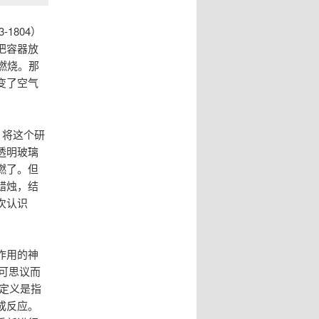
-1804）
把容器放
燃烧。那
变了空气
9）将这个研
透明玻璃
燃了。但
蜡烛，结
次认识
作用的神
不可思议而
的定义是指
成反应。