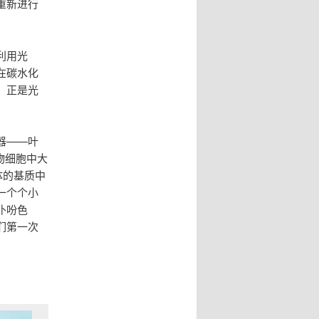
重新进行
利用光
在碳水化
，正是光
器——叶
物细胞中大
体的基质中
一个个小
卟吩色
们第一次