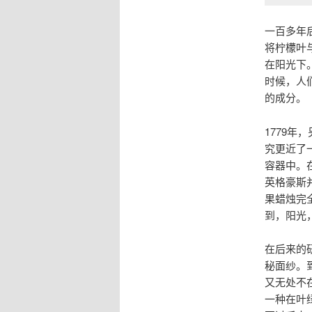
一百多年后，
将柠檬叶
在阳光下
时候，人
的成分。
1779年，
究更近了
容器中。
英格豪斯
果蜡烛完
到，阳光
在后来的
秘面纱。
又无处不在
一种在叶