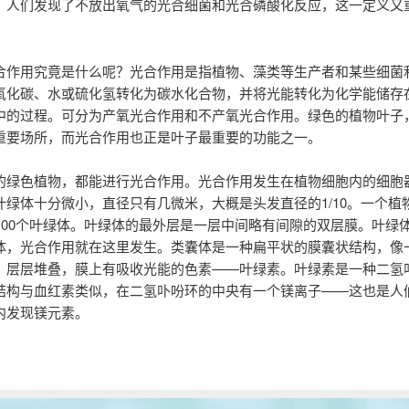
，人们发现了不放出氧气的光合细菌和光合磷酸化反应，这一定义又
合作用究竟是什么呢？光合作用是指植物、藻类等生产者和某些细菌
氧化碳、水或硫化氢转化为碳水化合物，并将光能转化为化学能储存
中的过程。可分为产氧光合作用和不产氧光合作用。绿色的植物叶子
重要场所，而光合作用也正是叶子最重要的功能之一。
的绿色植物，都能进行光合作用。光合作用发生在植物细胞内的细胞
叶绿体十分微小，直径只有几微米，大概是头发直径的1/10。一个植
到100个叶绿体。叶绿体的最外层是一层中间略有间隙的双层膜。叶绿
体，光合作用就在这里发生。类囊体是一种扁平状的膜囊状结构，像
，层层堆叠，膜上有吸收光能的色素——叶绿素。叶绿素是一种二氢
结构与血红素类似，在二氢卟吩环的中央有一个镁离子——这也是人
内发现镁元素。