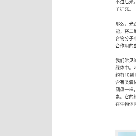
不过后来
了扩充。
那么，光
能，将二
合物分子
合作用的
我们常见
绿体中。
约有10
含有类囊
圆盘一样
素。它的
在生物体