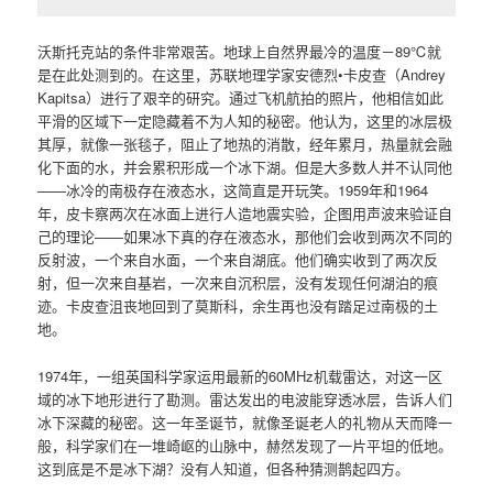
沃斯托克站的条件非常艰苦。地球上自然界最冷的温度－89℃就
是在此处测到的。在这里，苏联地理学家安德烈•卡皮查（Andrey
Kapitsa）进行了艰辛的研究。通过飞机航拍的照片，他相信如此
平滑的区域下一定隐藏着不为人知的秘密。他认为，这里的冰层极
其厚，就像一张毯子，阻止了地热的消散，经年累月，热量就会融
化下面的水，并会累积形成一个冰下湖。但是大多数人并不认同他
——冰冷的南极存在液态水，这简直是开玩笑。1959年和1964
年，皮卡察两次在冰面上进行人造地震实验，企图用声波来验证自
己的理论——如果冰下真的存在液态水，那他们会收到两次不同的
反射波，一个来自水面，一个来自湖底。他们确实收到了两次反
射，但一次来自基岩，一次来自沉积层，没有发现任何湖泊的痕
迹。卡皮查沮丧地回到了莫斯科，余生再也没有踏足过南极的土
地。
1974年，一组英国科学家运用最新的60MHz机载雷达，对这一区
域的冰下地形进行了勘测。雷达发出的电波能穿透冰层，告诉人们
冰下深藏的秘密。这一年圣诞节，就像圣诞老人的礼物从天而降一
般，科学家们在一堆崎岖的山脉中，赫然发现了一片平坦的低地。
这到底是不是冰下湖？没有人知道，但各种猜测鹊起四方。