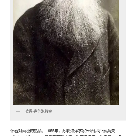
彼得•克鲁泡特金
怀着对南极的热情，1955年，苏联海洋学家米哈伊尔•索莫夫