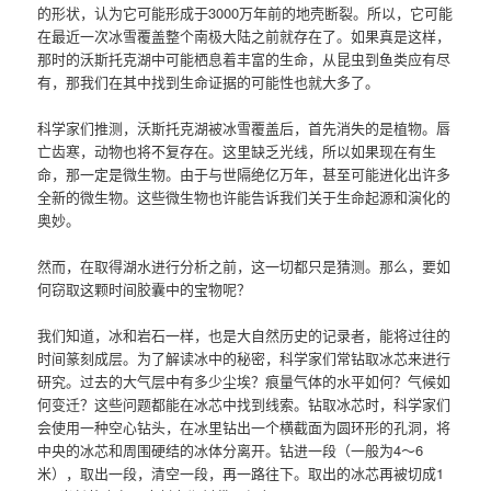
的形状，认为它可能形成于3000万年前的地壳断裂。所以，它可能
在最近一次冰雪覆盖整个南极大陆之前就存在了。如果真是这样，
那时的沃斯托克湖中可能栖息着丰富的生命，从昆虫到鱼类应有尽
有，那我们在其中找到生命证据的可能性也就大多了。
科学家们推测，沃斯托克湖被冰雪覆盖后，首先消失的是植物。唇
亡齿寒，动物也将不复存在。这里缺乏光线，所以如果现在有生
命，那一定是微生物。由于与世隔绝亿万年，甚至可能进化出许多
全新的微生物。这些微生物也许能告诉我们关于生命起源和演化的
奥妙。
然而，在取得湖水进行分析之前，这一切都只是猜测。那么，要如
何窃取这颗时间胶囊中的宝物呢？
我们知道，冰和岩石一样，也是大自然历史的记录者，能将过往的
时间篆刻成层。为了解读冰中的秘密，科学家们常钻取冰芯来进行
研究。过去的大气层中有多少尘埃？痕量气体的水平如何？气候如
何变迁？这些问题都能在冰芯中找到线索。钻取冰芯时，科学家们
会使用一种空心钻头，在冰里钻出一个横截面为圆环形的孔洞，将
中央的冰芯和周围硬结的冰体分离开。钻进一段（一般为4～6
米），取出一段，清空一段，再一路往下。取出的冰芯再被切成1