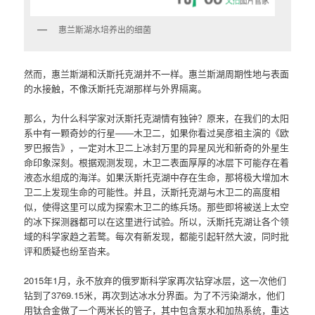
惠兰斯湖水培养出的细菌
然而，惠兰斯湖和沃斯托克湖并不一样。惠兰斯湖周期性地与表面
的水接触，不像沃斯托克湖那样与外界隔离。
那么，为什么科学家对沃斯托克湖情有独钟？原来，在我们的太阳
系中有一颗奇妙的行星——木卫二，如果你看过吴彦祖主演的《欧
罗巴报告》，一定对木卫二上冰封万里的异星风光和新奇的外星生
命印象深刻。根据观测发现，木卫二表面厚厚的冰层下可能存在着
液态水组成的海洋。如果沃斯托克湖中存在生命，那将极大增加木
卫二上发现生命的可能性。并且，沃斯托克湖与木卫二的高度相
似，使得这里可以成为探索木卫二的练兵场。那些即将被送上太空
的冰下探测器都可以在这里进行试验。所以，沃斯托克湖让各个领
域的科学家趋之若鹜。每次有新发现，都能引起轩然大波，同时批
评和质疑也纷至沓来。
2015年1月，永不放弃的俄罗斯科学家再次钻穿冰层，这一次他们
钻到了3769.15米，再次到达冰水分界面。为了不污染湖水，他们
用钛合金做了一个两米长的管子，其中包含泵水和加热系统，重达