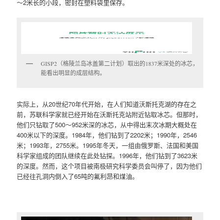
～2米长的小段，密封在塑料袋里保存。
GISP2（格陵兰岛冰盖第二计划）取出的1837米深处的冰芯，
能看出明显的成层结构。
实际上，从20世纪70年代开始，在人们知道沃斯托克湖的存在之
前，苏联科学家就已经开始在沃斯托克站附近钻取冰芯。但那时，
他们只钻取了500～952米深的冰芯，从中得出末次冰期大概处在
400米以下的深度。1984年，他们钻到了2202米；1990年，2546
米；1993年，2755米。1995年冬天，一组由俄罗斯、法国和美国
科学家组成的团队继续在此处钻探。1996年，他们钻到了3623米
的深度。然而，这个项目被南极研究科学委员会叫停了，因为他们
已经往孔洞内倒入了65吨的氟利昂和煤油。