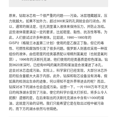
原来，钻取冰芯有一个很严重的问题——污染。冰层埋藏越深，压
力就越大。如果不加外力，超过300米深的孔洞就会自行闭合。所
以，通常的做法是，往孔洞里灌入液体来保持压力，并防止冻结。
这些液体需要满足一定的要求，比如密度、黏性、抗冻性等等。为
此，人们尝试过许多种液体。比如说，1990～1993年的
GISP2（格陵兰冰盖第二计划）使用的是乙酸正丁酯，但它的毒
性、可燃性和腐蚀性引发了很多问题。俄罗斯人则喜欢采用一种双
组份的液体，由低密度的烃类基质配以增稠剂氯氟烃（也就是氟利
昂）。1996年的沃斯托克湖，他们使用的烃类基质是棕色煤油。钻
到3623米深时，已经有65吨的氟利昂和煤油混合液灌进了冰孔，
这会对冰芯造成污染。实际上，科学家们已经发现，大部分冰芯外
层的铅含量都大大高于内部。此外，钻探和取芯设备没有消毒，假
如真的检测出生命的迹象，何以得知不是外界带进去的呢？而且，
钻探对冰下的湖水也会造成污染。设想一下，一片1500万年不见天
日的纯净湖水受到了污染，使它的科学价值大打折扣，将多么令人
扼腕！遗憾的是，在后来取出的沃斯托克湖水中含有1/1000的煤
油，这就是污染的证明。我们只能希望它是在取出过程中被污染
的，而下方的湖水依然与世隔绝。