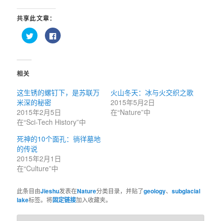
共享此文章：
点
点
击
击
以
以
在
在
Twitter
Facebook
上
上
共
共
相关
享
享
（在
（在
新
新
这生锈的螺钉下，是苏联万
火山冬天：冰与火交织之歌
窗
窗
口
口
米深的秘密
2015年5月2日
中
中
打
打
2015年2月5日
在“Nature”中
开）
开）
在“Sci-Tech History”中
死神的10个面孔：徜徉墓地
的传说
2015年2月1日
在“Culture”中
此条目由
Jieshu
发表在
Nature
分类目录，并贴了
geology
、
subglacial
lake
标签。将
固定链接
加入收藏夹。