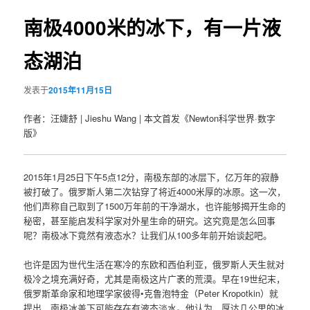
导
航
南极4000米的冰下，有一片液
容
态湖泊
区
域
发表于
2015年11月15日
作者：汪婕舒 | Jieshu Wang | 本文首发《Newton科学世界·数字
版》
2015年1月25日下午5点12分，南极东部的冰层下，亿万年的寂静
被打破了。俄罗斯人第二次钻穿了将近4000米厚的冰原。这一次，
他们声称自己取到了1500万年前的干净湖水，也许能够揭开生命的
秘密，甚至能启发科学家对外星生命的研究。这究竟是怎么回事
呢？南极冰下竟然有液态水？让我们从100多年前开始谈起吧。
也许是因为世代生活在寒冷的东欧和西伯利亚，俄罗斯人天生就对
极冷之境充满好奇，尤其是南极这片广袤的荒漠。早在19世纪末，
俄罗斯革命家和地理学家彼得•克鲁泡特金（Peter Kropotkin）就
提出，南极冰盖下可能存在有液态淡水。他认为，厚达几公里的冰