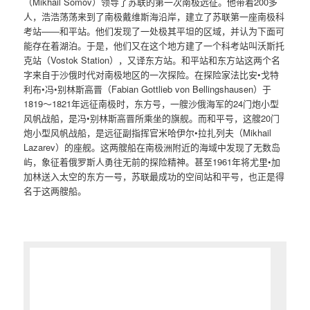
（Mikhail Somov）领导了苏联的第一次南极远征。他带着200多
人，浩浩荡荡来到了南极戴维斯海沿岸，建立了苏联第一座南极科
考站——和平站。他们发现了一处极其平坦的区域，并认为下面可
能存在着湖泊。于是，他们又在这个地方建了一个科考站叫沃斯托
克站（Vostok Station），又译东方站。和平站和东方站这两个名
字来自于沙俄时代对南极地区的一次探险。在探险家法比安•戈特
利布•冯•别林斯高晋（Fabian Gottlieb von Bellingshausen）于
1819～1821年远征南极时，东方号，一艘沙俄海军的24门炮小型
风帆战船，是冯•别林斯高晋所乘坐的旗舰。而和平号，这艘20门
炮小型风帆战船，是远征副指挥官米哈伊尔•拉扎列夫（Mikhail
Lazarev）的座舰。这两艘船在南极洲附近的海域中发现了无数岛
屿，象征着俄罗斯人勇往无前的探险精神。甚至1961年将尤里•加
加林送入太空的东方一号，苏联最成功的空间站和平号，也正是得
名于这两艘船。