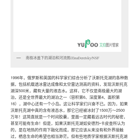
南极冰盖下的湖泊和河流图/ZinaDeretsky/NSF
1996年，俄罗斯和英国的科学家们综合分析了沃斯托克湖的各种数
据，包括机载透冰雷达成像和太空雷达测高的资料，发现沃斯托克
湖深500米，藏有大量的液态水。这样，它不仅是南极最大的湖
泊，还是全世界最大的湖泊之一（容积第6、深度第4、面积第
16），湖中心还有一个小岛。这让科学家们兴奋不已。因为，如果
沃斯托克湖中真的含有液态水，那它已经被冰封了1500万～2500
万年！这简直就是一个时间胶囊，里面一定藏着远古时代的秘密，
甚至可能有生命！但是，如果沃斯托克湖如安德烈•卡皮查所认为
的，是在地热的作用下融化而成，那它应该从来没有和外界接触
过，栖息生命的希望也相当渺茫。但有些地质学家根据沃斯托克湖