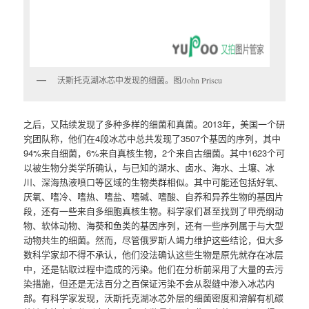
沃斯托克湖冰芯中发现的细菌。图/John Priscu
之后，又陆续发现了多种多样的细菌和真菌。2013年，美国一个研
究团队称，他们在4段冰芯中总共发现了3507个基因的序列，其中
94%来自细菌，6%来自真核生物，2个来自古细菌。其中1623个可
以被生物分类学所确认，与已知的湖水、卤水、海水、土壤、冰
川、深海热液喷口等区域的生物类群相似。其中可能还包括好氧、
厌氧、嗜冷、嗜热、嗜盐、嗜碱、嗜酸、自养和异养生物的基因片
段，还有一些来自多细胞真核生物。科学家们甚至找到了甲壳纲动
物、软体动物、海葵和鱼类的基因序列，还有一些序列属于与大型
动物共生的细菌。然而，尽管俄罗斯人竭力维护这些结论，但大多
数科学家却不得不承认，他们没法确认这些生物是原先就存在冰层
中，还是钻取过程中造成的污染。他们在分析前采用了大量的去污
染措施，但还是无法百分之百保证污染不会从裂缝中渗入冰芯内
部。有科学家发现，沃斯托克湖冰芯外层的细菌密度和溶解有机碳