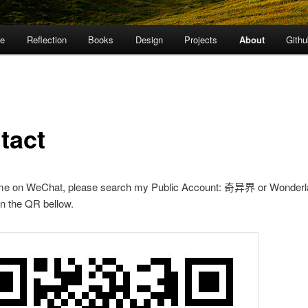
re
Reflection
Books
Design
Projects
About
Githu
tact
 me on WeChat, please search my Public Account: 奇异界 or Wonderl
an the QR bellow.