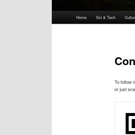
主
Home
Sci & Tech
Cultu
跳
页
至
主
Con
内
容
To follow
or just sc
区
域