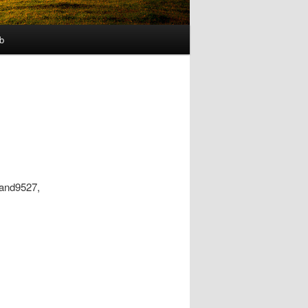
b
and9527,