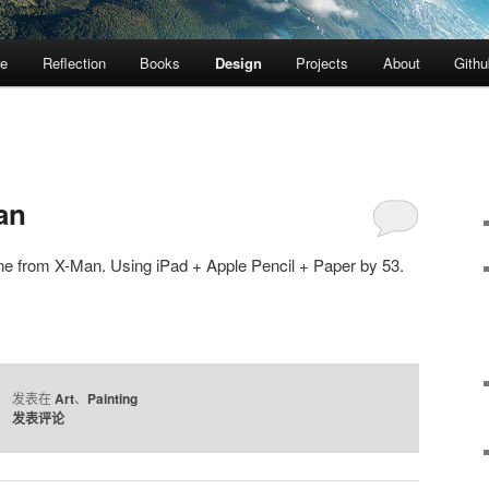
re
Reflection
Books
Design
Projects
About
Githu
an
ine from X-Man. Using iPad + Apple Pencil + Paper by 53.
发表在
Art
、
Painting
发表评论