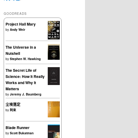
GOODREADS
Project Hail Mary
by
Andy Weir
The Universe in a
Nutshell
by
Stephen W. Hawking
The Secret Life of
Science: How It Really
Works and Why It
Matters
by
Jeremy J. Baumberg
尘埃落定
by
阿来
Blade Runner
by
Scott Bukatman