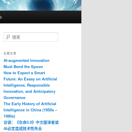
b
搜
索
近期文章
AI-augmented Innovation
Must Bend the Spoon
How to Expect a Smart
Future: An Essay on Artificial
Intelligence, Responsible
Innovation, and Anticipatory
Governance
The Early History of Artificial
Intelligence in China (1950s –
1980s)
访谈：《生命3.0》中文版译者谈
AI必定造成技术性失业