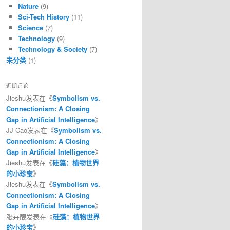
Nature
(9)
Sci-Tech History
(11)
Science
(7)
Technology
(9)
Technology & Society
(7)
未分类
(1)
近期评论
Jieshu
发表在《
Symbolism vs.
Connectionism: A Closing
Gap in Artificial Intelligence
》
JJ Cao
发表在《
Symbolism vs.
Connectionism: A Closing
Gap in Artificial Intelligence
》
Jieshu
发表在《
硅藻：植物世界
的小珍宝
》
Jieshu
发表在《
Symbolism vs.
Connectionism: A Closing
Gap in Artificial Intelligence
》
张卉靓
发表在《
硅藻：植物世界
的小珍宝
》