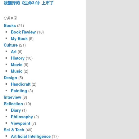
我翻译的《生命3.0》上市了
分类目录
Books
(21)
Book Review
(18)
My Book
(5)
Culture
(21)
Art
(6)
History
(10)
Movie
(6)
Music
(2)
Design
(5)
Handicraft
(2)
Painting
(3)
Interview
(8)
Reflection
(10)
Diary
(1)
Philosophy
(2)
Viewpoint
(7)
Sci & Tech
(46)
Artificial Intelligence
(17)