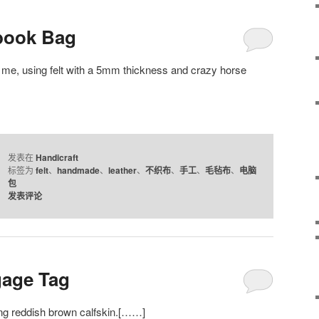
ook Bag
, using felt with a 5mm thickness and crazy horse
发表在
Handicraft
标签为
felt
、
handmade
、
leather
、
不织布
、
手工
、
毛毡布
、
电脑
包
发表评论
age Tag
g reddish brown calfskin.[……]