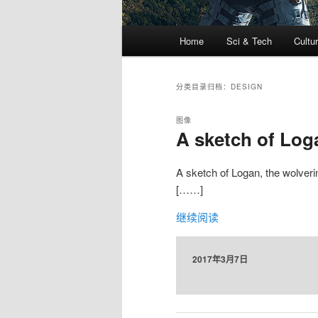
主
Home
Sci & Tech
Cultu
跳
跳
页
至
至
分类目录归档：
DESIGN
主
副
图像
A sketch of Log
内
内
A sketch of Logan, the wolver
容
容
[……]
继续阅读
区
区
域
域
2017年3月7日