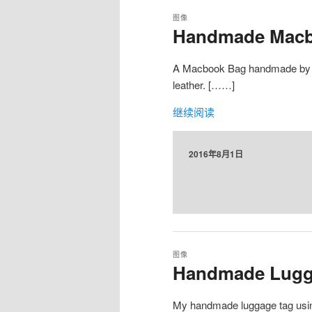
图像
Handmade Macb
A Macbook Bag handmade by me
leather. [……]
继续阅读
2016年8月1日
图像
Handmade Lugg
My handmade luggage tag usin