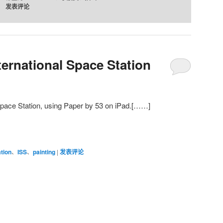
发表评论
nternational Space Station
l Space Station, using Paper by 53 on iPad.[……]
ation
、
ISS
、
painting
|
发表评论