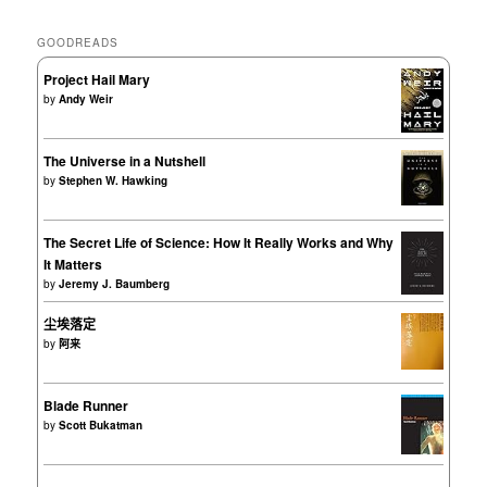
GOODREADS
Project Hail Mary
by
Andy Weir
The Universe in a Nutshell
by
Stephen W. Hawking
The Secret Life of Science: How It Really Works and Why
It Matters
by
Jeremy J. Baumberg
尘埃落定
by
阿来
Blade Runner
by
Scott Bukatman