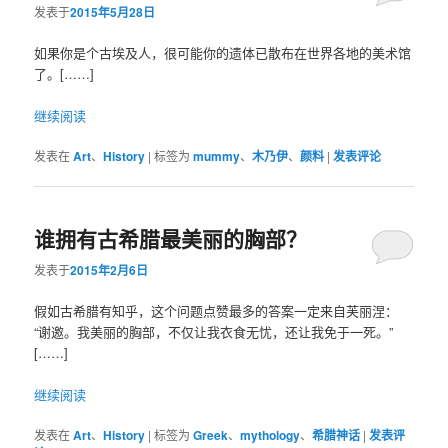
发表于
2015年5月28日
如果你是个古埃及人，很可能你的遗体已散布在世界各地的美术馆
了。[……]
继续阅读
发表在
Art
、
History
|
标签为
mummy
、
木乃伊
、
颜料
|
发表评论
谁拥有古希腊最美丽的胸部？
发表于
2015年2月6日
假如古希腊有知乎，这个问题点赞最多的答案一定来自芙丽涅：
“谢邀。我美丽的胸部，不仅让我衣食无忧，还让我免于一死。”
[……]
继续阅读
发表在
Art
、
History
|
标签为
Greek
、
mythology
、
希腊神话
|
发表评