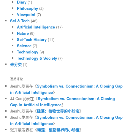
Diary
(1)
Philosophy
(2)
Viewpoint
(7)
Sci & Tech
(46)
Artificial Intelligence
(17)
Nature
(9)
Sci-Tech History
(11)
Science
(7)
Technology
(9)
Technology & Society
(7)
未分类
(1)
近期评论
Jieshu
发表在《
Symbolism vs. Connectionism: A Closing Gap
in Artificial Intelligence
》
JJ Cao
发表在《
Symbolism vs. Connectionism: A Closing
Gap in Artificial Intelligence
》
Jieshu
发表在《
硅藻：植物世界的小珍宝
》
Jieshu
发表在《
Symbolism vs. Connectionism: A Closing Gap
in Artificial Intelligence
》
张卉靓
发表在《
硅藻：植物世界的小珍宝
》