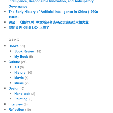
Intelligence, Responsible Innovation, and Anticipatory
Governance
The Early History of Artificial Intelligence in China (1950s –
1980s)
访谈：《生命3.0》中文版译者谈AI必定造成技术性失业
我翻译的《生命3.0》上市了
分类目录
Books
(21)
Book Review
(18)
My Book
(5)
Culture
(21)
Art
(6)
History
(10)
Movie
(6)
Music
(2)
Design
(5)
Handicraft
(2)
Painting
(3)
Interview
(8)
Reflection
(10)