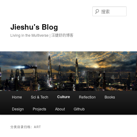
搜
索
Jieshu's Blog
Living in the Multiverse | 汪婕舒的博客
主
Culture
Home
Sci & Tech
Reflection
Books
跳
跳
页
Design
Projects
About
Github
至
至
主
副
分类目录归档：
ART
内
内