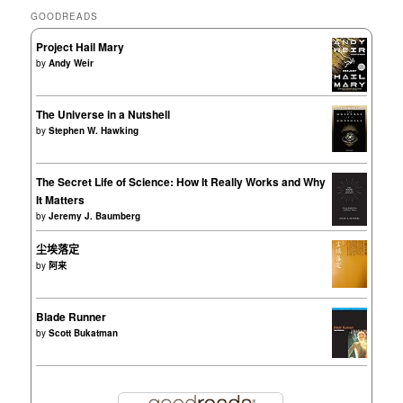
GOODREADS
Project Hail Mary
by
Andy Weir
The Universe in a Nutshell
by
Stephen W. Hawking
The Secret Life of Science: How It Really Works and Why
It Matters
by
Jeremy J. Baumberg
尘埃落定
by
阿来
Blade Runner
by
Scott Bukatman