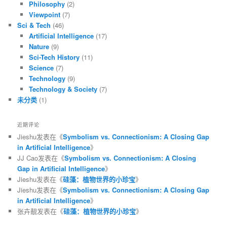
Philosophy
(2)
Viewpoint
(7)
Sci & Tech
(46)
Artificial Intelligence
(17)
Nature
(9)
Sci-Tech History
(11)
Science
(7)
Technology
(9)
Technology & Society
(7)
未分类
(1)
近期评论
Jieshu
发表在《
Symbolism vs. Connectionism: A Closing Gap
in Artificial Intelligence
》
JJ Cao
发表在《
Symbolism vs. Connectionism: A Closing
Gap in Artificial Intelligence
》
Jieshu
发表在《
硅藻：植物世界的小珍宝
》
Jieshu
发表在《
Symbolism vs. Connectionism: A Closing Gap
in Artificial Intelligence
》
张卉靓
发表在《
硅藻：植物世界的小珍宝
》