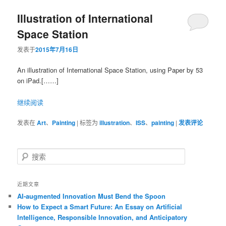
Illustration of International
容
容
Space Station
区
区
发表于
2015年7月16日
域
域
An illustration of International Space Station, using Paper by 53
on iPad.[……]
继续阅读
发表在
Art
、
Painting
|
标签为
illustration
、
ISS
、
painting
|
发表评论
搜
索
近期文章
AI-augmented Innovation Must Bend the Spoon
How to Expect a Smart Future: An Essay on Artificial
Intelligence, Responsible Innovation, and Anticipatory