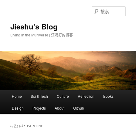
搜
索
Jieshu's Blog
Living in the Multiverse | 汪婕舒的博客
主
Home
Sci & Tech
Culture
Reflection
Books
跳
跳
页
Design
Projects
About
Github
至
至
主
副
标签归档：
PAINTING
内
内