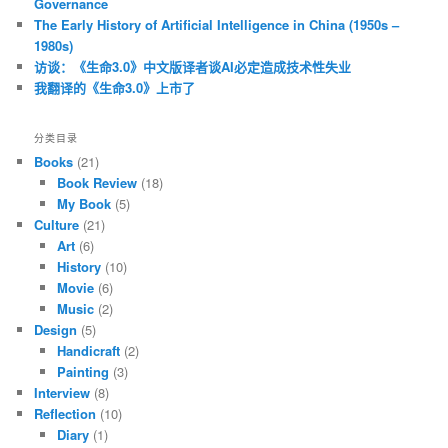
Governance
The Early History of Artificial Intelligence in China (1950s –
1980s)
访谈：《生命3.0》中文版译者谈AI必定造成技术性失业
我翻译的《生命3.0》上市了
分类目录
Books
(21)
Book Review
(18)
My Book
(5)
Culture
(21)
Art
(6)
History
(10)
Movie
(6)
Music
(2)
Design
(5)
Handicraft
(2)
Painting
(3)
Interview
(8)
Reflection
(10)
Diary
(1)