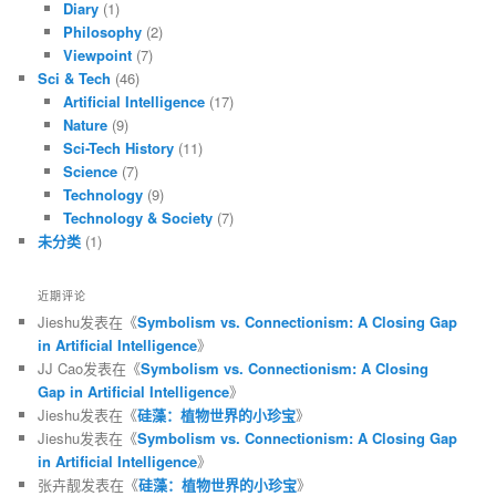
Diary
(1)
Philosophy
(2)
Viewpoint
(7)
Sci & Tech
(46)
Artificial Intelligence
(17)
Nature
(9)
Sci-Tech History
(11)
Science
(7)
Technology
(9)
Technology & Society
(7)
未分类
(1)
近期评论
Jieshu
发表在《
Symbolism vs. Connectionism: A Closing Gap
in Artificial Intelligence
》
JJ Cao
发表在《
Symbolism vs. Connectionism: A Closing
Gap in Artificial Intelligence
》
Jieshu
发表在《
硅藻：植物世界的小珍宝
》
Jieshu
发表在《
Symbolism vs. Connectionism: A Closing Gap
in Artificial Intelligence
》
张卉靓
发表在《
硅藻：植物世界的小珍宝
》