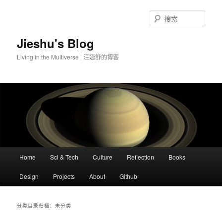
搜
索
Jieshu's Blog
Living in the Multiverse | 汪婕舒的博客
主
Home
Sci & Tech
Culture
Reflection
Books
跳
跳
页
Design
Projects
About
Github
至
至
主
副
分类目录归档：
未分类
内
内