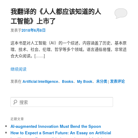
我翻译的《人人都应该知道的人
容
容
工智能》上市了
区
区
发表于
2018年6月8日
域
域
这本书是对人工智能（AI）的一个综述，内容涵盖了历史、基本原
理、技术、社会、伦理、哲学等多个领域。语言通俗易懂，非常适
合大众阅读。[……]
继续阅读
发表在
Artificial Intelligence
、
Books
、
My Book
、
未分类
|
发表评论
搜
索
近期文章
AI-augmented Innovation Must Bend the Spoon
How to Expect a Smart Future: An Essay on Artificial