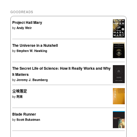
GOODREADS
Project Hail Mary
by
Andy Weir
The Universe in a Nutshell
by
Stephen W. Hawking
The Secret Life of Science: How It Really Works and Why
It Matters
by
Jeremy J. Baumberg
尘埃落定
by
阿来
Blade Runner
by
Scott Bukatman