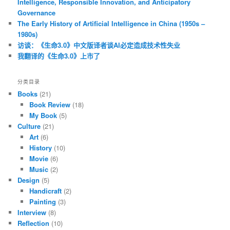
Intelligence, Responsible Innovation, and Anticipatory
Governance
The Early History of Artificial Intelligence in China (1950s –
1980s)
访谈：《生命3.0》中文版译者谈AI必定造成技术性失业
我翻译的《生命3.0》上市了
分类目录
Books
(21)
Book Review
(18)
My Book
(5)
Culture
(21)
Art
(6)
History
(10)
Movie
(6)
Music
(2)
Design
(5)
Handicraft
(2)
Painting
(3)
Interview
(8)
Reflection
(10)