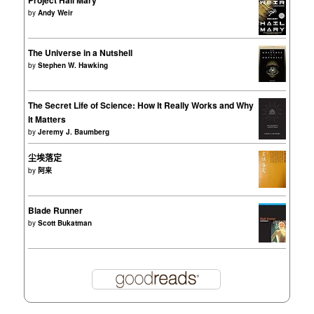
Project Hail Mary
by
Andy Weir
The Universe in a Nutshell
by
Stephen W. Hawking
The Secret Life of Science: How It Really Works and Why
It Matters
by
Jeremy J. Baumberg
尘埃落定
by
阿来
Blade Runner
by
Scott Bukatman