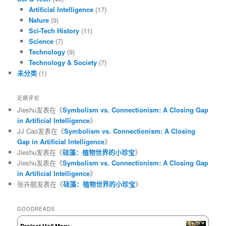
Artificial Intelligence
(17)
Nature
(9)
Sci-Tech History
(11)
Science
(7)
Technology
(9)
Technology & Society
(7)
未分类
(1)
近期评论
Jieshu
发表在《
Symbolism vs. Connectionism: A Closing Gap
in Artificial Intelligence
》
JJ Cao
发表在《
Symbolism vs. Connectionism: A Closing
Gap in Artificial Intelligence
》
Jieshu
发表在《
硅藻：植物世界的小珍宝
》
Jieshu
发表在《
Symbolism vs. Connectionism: A Closing Gap
in Artificial Intelligence
》
张卉靓
发表在《
硅藻：植物世界的小珍宝
》
GOODREADS