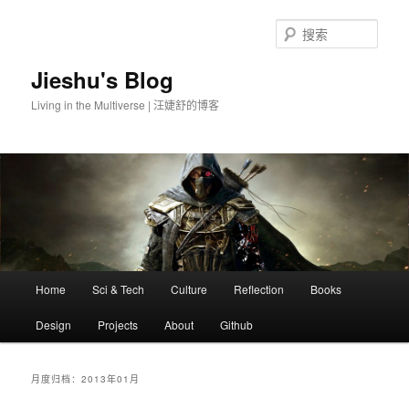
搜
索
Jieshu's Blog
Living in the Multiverse | 汪婕舒的博客
主
Home
Sci & Tech
Culture
Reflection
Books
跳
跳
页
Design
Projects
About
Github
至
至
主
副
月度归档：
2013年01月
内
内