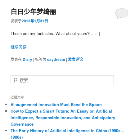
白日少年梦绮丽
容
容
发表于
2013年1月31日
区
区
These are my fantasies. What about yours?[……]
域
域
继续阅读
发表在
Diary
|
标签为
daydream
|
发表评论
搜
索
近期文章
AI-augmented Innovation Must Bend the Spoon
How to Expect a Smart Future: An Essay on Artificial
Intelligence, Responsible Innovation, and Anticipatory
Governance
The Early History of Artificial Intelligence in China (1950s –
1980s)