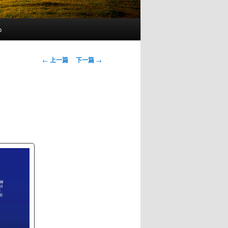
b
文
←
上一篇
下一篇
→
章
导
航