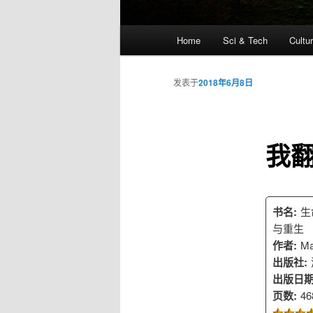
主
Home
Sci & Tech
Cultu
跳
页
至
发表于
2018年6月8日
主
我翻
内
容
书名:
生
区
与重生
作者:
M
域
出版社:
出版日期
页数:
46