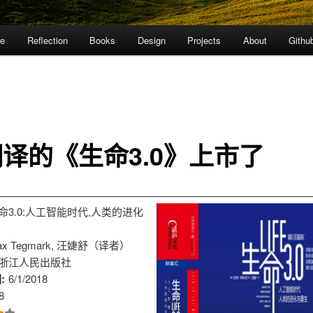
re
Reflection
Books
Design
Projects
About
Githu
译的《生命3.0》上市了
命3.0:人工智能时代,人类的进化
ax Tegmark, 汪婕舒（译者）
浙江人民出版社
:
6/1/2018
8