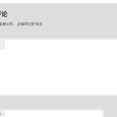
评论
会被公开。
必填项已用
*
标注
*