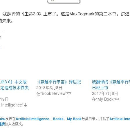
夏，我翻译的《生命3.0》上市了。这是MaxTegmark的第二本书，讲
的未来。
：
点
击
以
在
Facebook
上
共
享
（在
新
窗
命3.0》中文版
《穿越平行宇宙》译后记
我翻译的《穿越平行
口
必定造成技术性失
2018年3月8日
已经上市
中
打
在“Book Review”中
2017年7月6日
开）
月19日
在“My Book”中
l Intelligence”中
shu
发表在
Artificial Intelligence
、
Books
、
My Book
分类目录，并贴了
Artificial Int
链接
加入收藏夹。