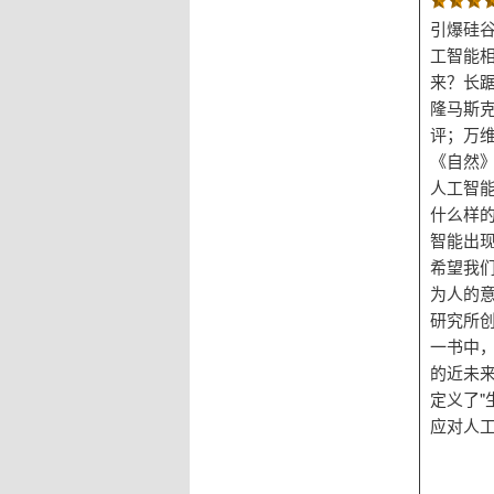
引爆硅
工智能
来？长
隆马斯
评；万
《自然》
人工智
什么样
智能出
希望我们
为人的意
研究所创
一书中
的近未来
定义了"
应对人