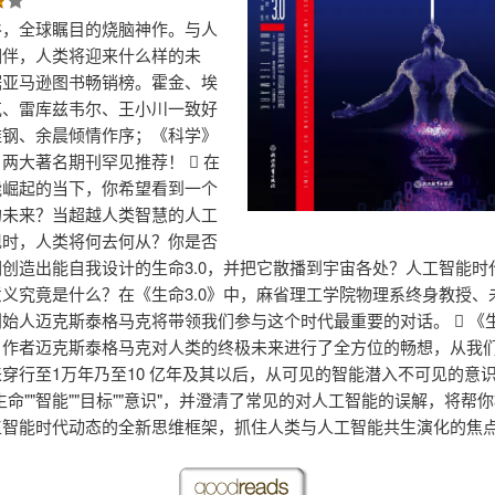
谷，全球瞩目的烧脑神作。与人
相伴，人类将迎来什么样的未
踞亚马逊图书畅销榜。霍金、埃
克、雷库兹韦尔、王小川一致好
维钢、余晨倾情作序；《科学》
两大著名期刊罕见推荐！  在
能崛起的当下，你希望看到一个
的未来？当超越人类智慧的人工
现时，人类将何去何从？你是否
创造出能自我设计的生命3.0，并把它散播到宇宙各处？人工智能时
义究竟是什么？在《生命3.0》中，麻省理工学院物理系终身教授、
始人迈克斯泰格马克将带领我们参与这个时代最重要的对话。  《生
，作者迈克斯泰格马克对人类的终极未来进行了全方位的畅想，从我
穿行至1万年乃至10 亿年及其以后，从可见的智能潜入不可见的意
生命""智能""目标""意识"，并澄清了常见的对人工智能的误解，将帮
工智能时代动态的全新思维框架，抓住人类与人工智能共生演化的焦