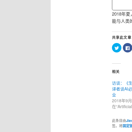
2018年
能与人类
共享此文章
点
击
以
在
Twitter
上
共
相关
享
（在
新
窗
访谈：《生
口
译者谈AI
中
打
业
开）
2018年9
在“Artificia
此条目由
Jie
签。将
固定