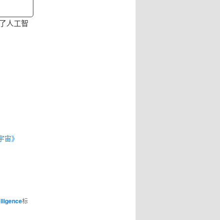
述了人工智
宇宙》
elligence
标