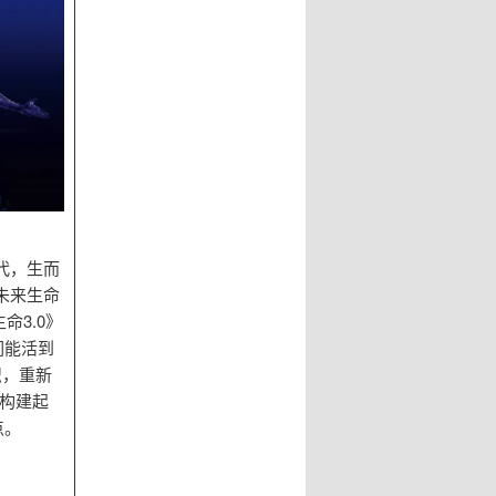
代，生而
未来生命
命3.0》
们能活到
识，重新
你构建起
点。