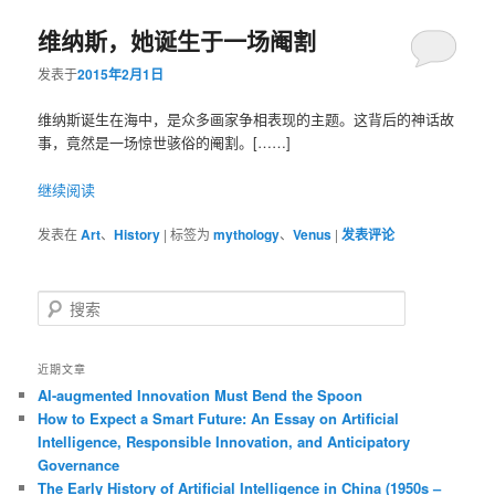
维纳斯，她诞生于一场阉割
容
容
发表于
2015年2月1日
区
区
维纳斯诞生在海中，是众多画家争相表现的主题。这背后的神话故
域
域
事，竟然是一场惊世骇俗的阉割。[……]
继续阅读
发表在
Art
、
History
|
标签为
mythology
、
Venus
|
发表评论
搜
索
近期文章
AI-augmented Innovation Must Bend the Spoon
How to Expect a Smart Future: An Essay on Artificial
Intelligence, Responsible Innovation, and Anticipatory
Governance
The Early History of Artificial Intelligence in China (1950s –