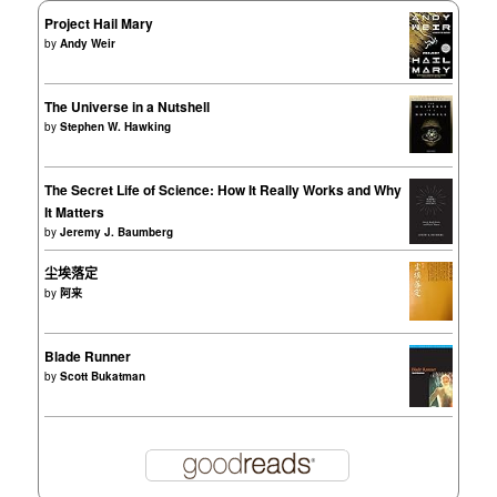
Project Hail Mary
by
Andy Weir
The Universe in a Nutshell
by
Stephen W. Hawking
The Secret Life of Science: How It Really Works and Why
It Matters
by
Jeremy J. Baumberg
尘埃落定
by
阿来
Blade Runner
by
Scott Bukatman