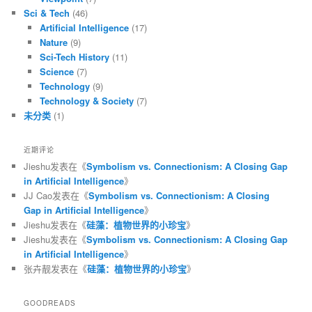
Sci & Tech
(46)
Artificial Intelligence
(17)
Nature
(9)
Sci-Tech History
(11)
Science
(7)
Technology
(9)
Technology & Society
(7)
未分类
(1)
近期评论
Jieshu
发表在《
Symbolism vs. Connectionism: A Closing Gap
in Artificial Intelligence
》
JJ Cao
发表在《
Symbolism vs. Connectionism: A Closing
Gap in Artificial Intelligence
》
Jieshu
发表在《
硅藻：植物世界的小珍宝
》
Jieshu
发表在《
Symbolism vs. Connectionism: A Closing Gap
in Artificial Intelligence
》
张卉靓
发表在《
硅藻：植物世界的小珍宝
》
GOODREADS