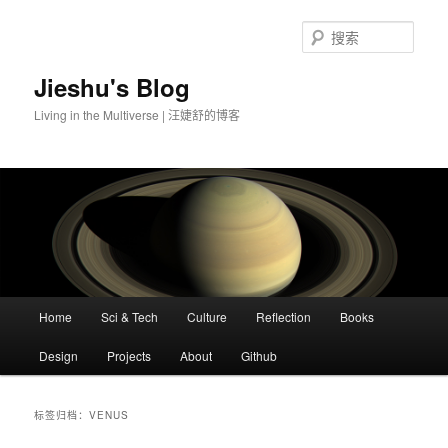
搜
索
Jieshu's Blog
Living in the Multiverse | 汪婕舒的博客
主
Home
Sci & Tech
Culture
Reflection
Books
跳
跳
页
Design
Projects
About
Github
至
至
主
副
标签归档：
VENUS
内
内