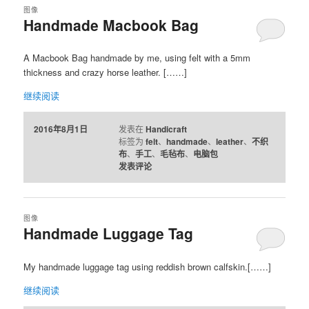
图像
Handmade Macbook Bag
容
容
A Macbook Bag handmade by me, using felt with a 5mm
区
区
thickness and crazy horse leather. [……]
域
域
继续阅读
2016年8月1日
发表在
Handicraft
标签为
felt
、
handmade
、
leather
、
不织
布
、
手工
、
毛毡布
、
电脑包
发表评论
图像
Handmade Luggage Tag
My handmade luggage tag using reddish brown calfskin.[……]
继续阅读