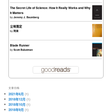
The Secret Life of Science: How It Really Works and Why
It Matters
by
Jeremy J. Baumberg
尘埃落定
by
阿来
Blade Runner
by
Scott Bukatman
文章归档
2021年6月
(1)
2018年12月
(1)
2018年10月
(1)
2018年9月
(1)