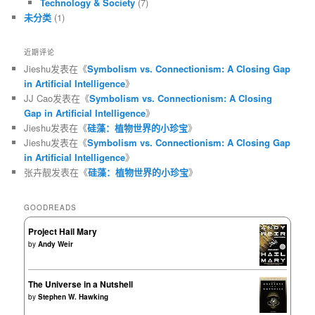
Technology & Society
(7)
未分类
(1)
近期评论
Jieshu
发表在《
Symbolism vs. Connectionism: A Closing Gap
in Artificial Intelligence
》
JJ Cao
发表在《
Symbolism vs. Connectionism: A Closing
Gap in Artificial Intelligence
》
Jieshu
发表在《
硅藻：植物世界的小珍宝
》
Jieshu
发表在《
Symbolism vs. Connectionism: A Closing Gap
in Artificial Intelligence
》
张卉靓
发表在《
硅藻：植物世界的小珍宝
》
GOODREADS
Project Hail Mary
by
Andy Weir
The Universe in a Nutshell
by
Stephen W. Hawking