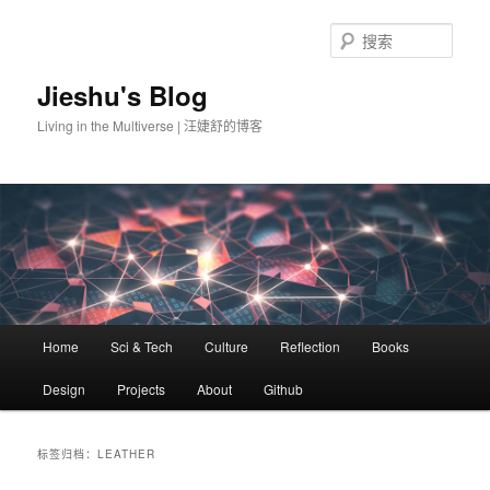
搜
索
Jieshu's Blog
Living in the Multiverse | 汪婕舒的博客
主
Home
Sci & Tech
Culture
Reflection
Books
跳
跳
页
Design
Projects
About
Github
至
至
主
副
标签归档：
LEATHER
内
内