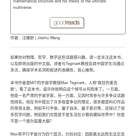
mathematical structure and his theory of the ultimate
multiverse.
作者：汪婕舒 | Jieshu Wang
如果你对物理、哲学、数学这些话题感兴趣，请一定关注这本书，
以及即将出版的中文版。译者与Tegmark教授及其中国学生沟通过
多次，确保学术名词和叙述的准确性，良心推荐。
本书作者是MIT的宇宙学教授Max Tegmark，人称”疯狂的麦克
斯”。看了这本书，或许你就明白这个绰号从何而来了。一方面，
他是一名严肃的宇宙学家，另一方面，又因时常参与许多争议话题
而闻名。他在书中提出了许多极富争议的理论，很多都是科幻作品
的常用主题，例如平行宇宙、量子自杀、量子意识等，还探讨了很
多哲学问题，例如我们究竟是不是生活在计算机模拟世界中？你是
不是一个玻尔兹曼大脑？
Max将平行宇宙分为四个层次，分别对应：因距离太远而无法交流