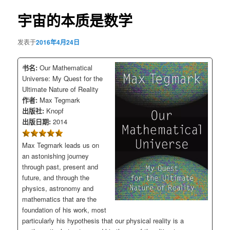
导
航
宇宙的本质是数学
容
发表于
2016年4月24日
区
域
书名:
Our Mathematical
Universe: My Quest for the
Ultimate Nature of Reality
作者:
Max Tegmark
出版社:
Knopf
出版日期:
2014
Max Tegmark leads us on
an astonishing journey
through past, present and
future, and through the
physics, astronomy and
mathematics that are the
foundation of his work, most
particularly his hypothesis that our physical reality is a