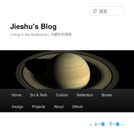
搜
索
Jieshu's Blog
Living in the Multiverse | 汪婕舒的博客
主
Home
Sci & Tech
Culture
Reflection
Books
跳
页
Design
Projects
About
Github
至
主
文
←
上一篇
下一篇
→
章
内