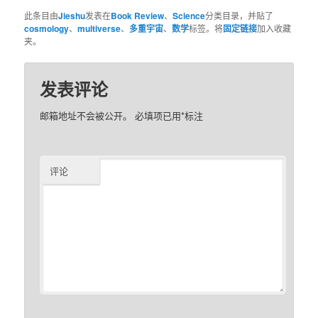
此条目由
Jieshu
发表在
Book Review
、
Science
分类目录，并贴了
cosmology
、
multiverse
、
多重宇宙
、
数学
标签。将
固定链接
加入收藏
夹。
发表评论
邮箱地址不会被公开。
必填项已用
*
标注
评论