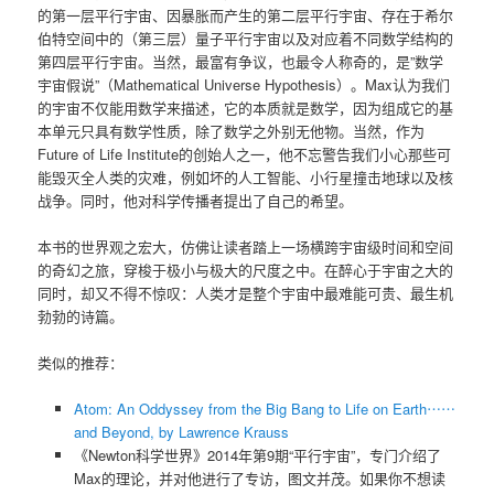
的第一层平行宇宙、因暴胀而产生的第二层平行宇宙、存在于希尔
伯特空间中的（第三层）量子平行宇宙以及对应着不同数学结构的
第四层平行宇宙。当然，最富有争议，也最令人称奇的，是”数学
宇宙假说”（Mathematical Universe Hypothesis）。Max认为我们
的宇宙不仅能用数学来描述，它的本质就是数学，因为组成它的基
本单元只具有数学性质，除了数学之外别无他物。当然，作为
Future of Life Institute的创始人之一，他不忘警告我们小心那些可
能毁灭全人类的灾难，例如坏的人工智能、小行星撞击地球以及核
战争。同时，他对科学传播者提出了自己的希望。
本书的世界观之宏大，仿佛让读者踏上一场横跨宇宙级时间和空间
的奇幻之旅，穿梭于极小与极大的尺度之中。在醉心于宇宙之大的
同时，却又不得不惊叹：人类才是整个宇宙中最难能可贵、最生机
勃勃的诗篇。
类似的推荐：
Atom: An Oddyssey from the Big Bang to Life on Earth⋯⋯
and Beyond, by Lawrence Krauss
《Newton科学世界》2014年第9期“平行宇宙”，专门介绍了
Max的理论，并对他进行了专访，图文并茂。如果你不想读