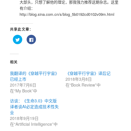
大部头，只想了解他的理论，那我强力推荐这期杂志。这里
有介绍：
http://blog.sina.com.cn/s/blog_5b0192cd0102v09m.html
共享此文章：
点
点
击
击
以
以
在
在
Twitter
Facebook
上
上
共
共
相关
享
享
（在
（在
新
新
我翻译的《穿越平行宇宙》
《穿越平行宇宙》译后记
窗
窗
口
口
已经上市
2018年3月8日
中
中
打
打
2017年7月6日
在“Book Review”中
开）
开）
在“My Book”中
访谈：《生命3.0》中文版
译者谈AI必定造成技术性失
业
2018年9月19日
在“Artificial Intelligence”中