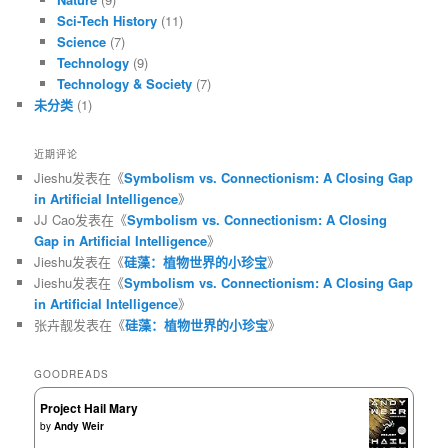
Sci-Tech History
(11)
Science
(7)
Technology
(9)
Technology & Society
(7)
未分类
(1)
近期评论
Jieshu
发表在《
Symbolism vs. Connectionism: A Closing Gap
in Artificial Intelligence
》
JJ Cao
发表在《
Symbolism vs. Connectionism: A Closing
Gap in Artificial Intelligence
》
Jieshu
发表在《
硅藻：植物世界的小珍宝
》
Jieshu
发表在《
Symbolism vs. Connectionism: A Closing Gap
in Artificial Intelligence
》
张卉靓
发表在《
硅藻：植物世界的小珍宝
》
GOODREADS
Project Hail Mary
by
Andy Weir