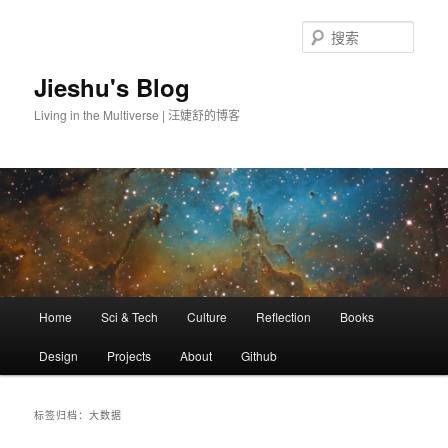
搜
索
Jieshu's Blog
Living in the Multiverse | 汪婕舒的博客
主
Home
Sci & Tech
Culture
Reflection
Books
跳
跳
页
Design
Projects
About
Github
至
至
主
副
标签归档：
大数据
内
内