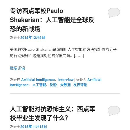
专访西点军校Paulo
容
容
Shakarian：人工智能是全球反
区
区
恐的新战场
域
域
发表于
2015年12月9日
美国教授Paulo Shakarian是怎样用人工智能的方法找出恐怖分子
的行动规律？这是我对他的深度专访。[……]
继续阅读
发表在
Artificial Intelligence
、
Interview
|
标签为
Artificial
Intelligence
、
人工智能
、
反恐
、
大数据
|
发表评论
人工智能对抗恐怖主义：西点军
校毕业生发现了什么？
发表于
2015年11月15日