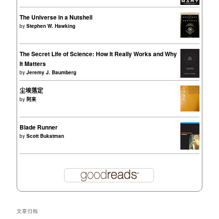
The Universe in a Nutshell
by
Stephen W. Hawking
The Secret Life of Science: How It Really Works and Why
It Matters
by
Jeremy J. Baumberg
尘埃落定
by
阿来
Blade Runner
by
Scott Bukatman
文章归档