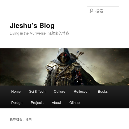
搜
索
Jieshu's Blog
Living in the Multiverse | 汪婕舒的博客
主
Home
Sci & Tech
Culture
Reflection
Books
跳
跳
页
Design
Projects
About
Github
至
至
主
副
标签归档：
插画
内
内