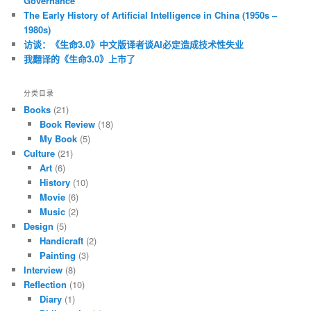
Governance
The Early History of Artificial Intelligence in China (1950s –
1980s)
访谈：《生命3.0》中文版译者谈AI必定造成技术性失业
我翻译的《生命3.0》上市了
分类目录
Books
(21)
Book Review
(18)
My Book
(5)
Culture
(21)
Art
(6)
History
(10)
Movie
(6)
Music
(2)
Design
(5)
Handicraft
(2)
Painting
(3)
Interview
(8)
Reflection
(10)
Diary
(1)