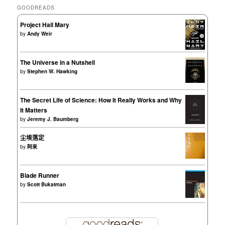
GOODREADS
Project Hail Mary
by
Andy Weir
The Universe in a Nutshell
by
Stephen W. Hawking
The Secret Life of Science: How It Really Works and Why
It Matters
by
Jeremy J. Baumberg
尘埃落定
by
阿来
Blade Runner
by
Scott Bukatman