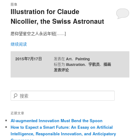
图像
Illustration for Claude
容
容
Nicollier, the Swiss Astronaut
区
区
愿仰望星空之人永远年轻[……]
域
域
继续阅读
2015年7月17日
发表在
Art
、
Painting
标签为
illustration
、
宇航员
、
插画
发表评论
搜
索
近期文章
AI-augmented Innovation Must Bend the Spoon
How to Expect a Smart Future: An Essay on Artificial
Intelligence, Responsible Innovation, and Anticipatory