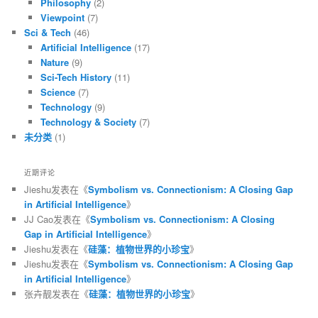
Philosophy
(2)
Viewpoint
(7)
Sci & Tech
(46)
Artificial Intelligence
(17)
Nature
(9)
Sci-Tech History
(11)
Science
(7)
Technology
(9)
Technology & Society
(7)
未分类
(1)
近期评论
Jieshu
发表在《
Symbolism vs. Connectionism: A Closing Gap
in Artificial Intelligence
》
JJ Cao
发表在《
Symbolism vs. Connectionism: A Closing
Gap in Artificial Intelligence
》
Jieshu
发表在《
硅藻：植物世界的小珍宝
》
Jieshu
发表在《
Symbolism vs. Connectionism: A Closing Gap
in Artificial Intelligence
》
张卉靓
发表在《
硅藻：植物世界的小珍宝
》