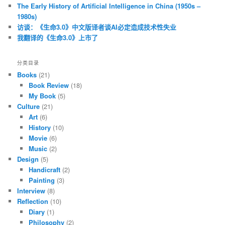
The Early History of Artificial Intelligence in China (1950s –
1980s)
访谈：《生命3.0》中文版译者谈AI必定造成技术性失业
我翻译的《生命3.0》上市了
分类目录
Books
(21)
Book Review
(18)
My Book
(5)
Culture
(21)
Art
(6)
History
(10)
Movie
(6)
Music
(2)
Design
(5)
Handicraft
(2)
Painting
(3)
Interview
(8)
Reflection
(10)
Diary
(1)
Philosophy
(2)