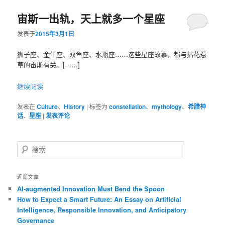
宙斯一出轨，天上就多一个星座
容
容
发表于
2015年3月1日
区
区
狮子座、金牛座、双鱼座、水瓶座……这些星座故事，都与拈花惹
域
域
草的宙斯有关。[……]
继续阅读
发表在
Culture
、
History
|
标签为
constellation
、
mythology
、
希腊神
话
、
星座
|
发表评论
搜
索
近期文章
AI-augmented Innovation Must Bend the Spoon
How to Expect a Smart Future: An Essay on Artificial
Intelligence, Responsible Innovation, and Anticipatory
Governance