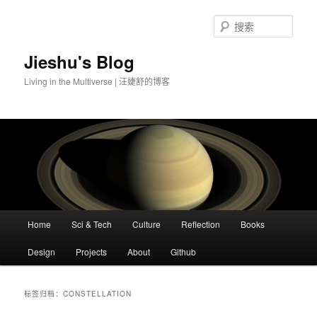
搜
索
Jieshu's Blog
Living in the Multiverse | 汪婕舒的博客
主
Home
Sci & Tech
Culture
Reflection
Books
跳
跳
页
Design
Projects
About
Github
至
至
主
副
标签归档：
CONSTELLATION
内
内