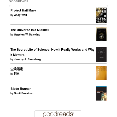
GOODREADS
Project Hail Mary
by
Andy Weir
The Universe in a Nutshell
by
Stephen W. Hawking
The Secret Life of Science: How It Really Works and Why
It Matters
by
Jeremy J. Baumberg
尘埃落定
by
阿来
Blade Runner
by
Scott Bukatman