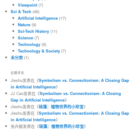
Viewpoint
(7)
Sci & Tech
(46)
Artificial Intelligence
(17)
Nature
(9)
Sci-Tech History
(11)
Science
(7)
Technology
(9)
Technology & Society
(7)
未分类
(1)
近期评论
Jieshu
发表在《
Symbolism vs. Connectionism: A Closing Gap
in Artificial Intelligence
》
JJ Cao
发表在《
Symbolism vs. Connectionism: A Closing
Gap in Artificial Intelligence
》
Jieshu
发表在《
硅藻：植物世界的小珍宝
》
Jieshu
发表在《
Symbolism vs. Connectionism: A Closing Gap
in Artificial Intelligence
》
张卉靓
发表在《
硅藻：植物世界的小珍宝
》