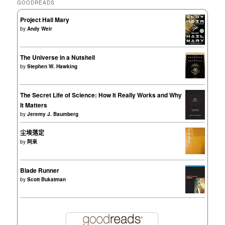
GOODREADS
Project Hail Mary
by
Andy Weir
The Universe in a Nutshell
by
Stephen W. Hawking
The Secret Life of Science: How It Really Works and Why
It Matters
by
Jeremy J. Baumberg
尘埃落定
by
阿来
Blade Runner
by
Scott Bukatman