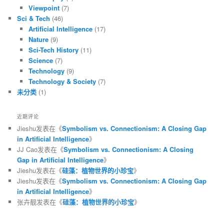
Viewpoint
(7)
Sci & Tech
(46)
Artificial Intelligence
(17)
Nature
(9)
Sci-Tech History
(11)
Science
(7)
Technology
(9)
Technology & Society
(7)
未分类
(1)
近期评论
Jieshu
发表在《
Symbolism vs. Connectionism: A Closing Gap
in Artificial Intelligence
》
JJ Cao
发表在《
Symbolism vs. Connectionism: A Closing
Gap in Artificial Intelligence
》
Jieshu
发表在《
硅藻：植物世界的小珍宝
》
Jieshu
发表在《
Symbolism vs. Connectionism: A Closing Gap
in Artificial Intelligence
》
张卉靓
发表在《
硅藻：植物世界的小珍宝
》