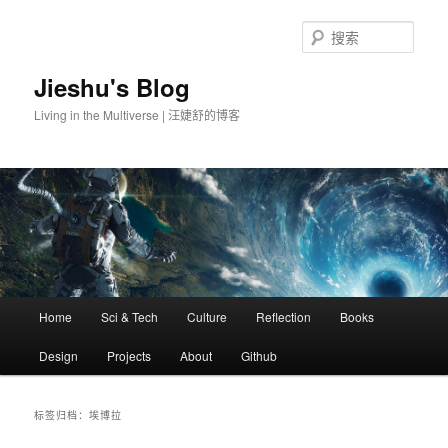
搜
索
Jieshu's Blog
Living in the Multiverse | 汪婕舒的博客
主
Home
Sci & Tech
Culture
Reflection
Books
跳
跳
页
Design
Projects
About
Github
至
至
主
副
标签归档：
埃博拉
内
内