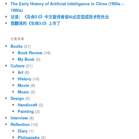
The Early History of Artificial Intelligence in China (1950s –
1980s)
访谈：《生命3.0》中文版译者谈AI必定造成技术性失业
我翻译的《生命3.0》上市了
分类目录
Books
(21)
Book Review
(18)
My Book
(5)
Culture
(21)
Art
(6)
History
(10)
Movie
(6)
Music
(2)
Design
(5)
Handicraft
(2)
Painting
(3)
Interview
(8)
Reflection
(10)
Diary
(1)
Philosophy
(2)