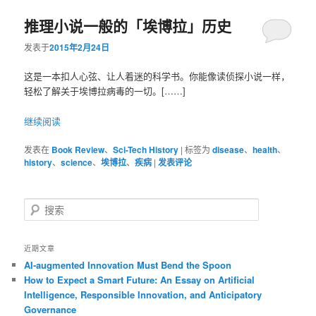
推理小说一般的「埃博拉」历史
容
容
发表于
2015年2月24日
区
区
这是一本扣人心弦、让人着迷的科学书。你能像读侦探小说一样，
域
域
轻松了解关于埃博拉病毒的一切。[……]
继续阅读
发表在
Book Review
、
Sci-Tech History
|
标签为
disease
、
health
、
history
、
science
、
埃博拉
、
疾病
|
发表评论
搜
索
近期文章
AI-augmented Innovation Must Bend the Spoon
How to Expect a Smart Future: An Essay on Artificial
Intelligence, Responsible Innovation, and Anticipatory
Governance